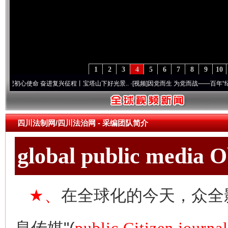
1
2
3
4
5
6
7
8
9
10
使命 奋进复兴征程丨宝塔山下好光景..
·[视频]
因党而生 为党而战——百年“纪”事⑧加强
四川法制网/四川法治网
-
采编团队简介
global public media 
★、
在全球化的今天，众全